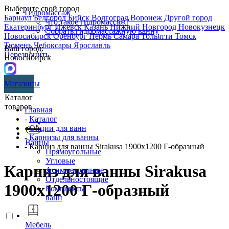
Выберите свой город
Гидромассаж
Барнаул
Белгород
Бийск
Волгоград
Воронеж
Другой город
Что такое гидромассаж?
Екатеринбург
Ижевск
Казань
Нижний Новгород
Новокузнецк
Собрать гидромассажную ванну
Новосибирск
Оренбург
Пермь
Самара
Тольятти
Томск
Тюмень
Чебоксары
Ярославль
Ваш город:
Перезвонить
Новосибирск
Магазины
Каталог
товаров
Главная
-
Каталог
-
Опции для ванн
-
Карнизы для ванны
Ванны
- Карниз для ванны Sirakusa 1900х1200 Г-образный
Прямоугольные
Угловые
Карниз для ванны Sirakusa
Асимметричные
Отдельностоящие
1900х1200 Г-образный
Комплекты
ванн
Мебель