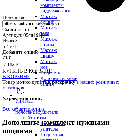
комплекты
гидромассажа
Массаж
Поделиться
общий
Массаж
Скопировать
тела
Артикул: 05си1912г
Массаж
Итого:
спины
5 450 Р
Массаж
Добавить опцию
шиацу
7182
Массаж
7 182 Р
ног
КУПИТЬ
В КОРЗИНЕ
Подсветка
В КОРЗИНЕ
Дополнительные
Товар можно купить
в рассрочку
в наших розничных
опции
магазинах
Характеристики:
Унитазы
и
Все характеристики
полотенцесушители
Унитазы
Дополните комплект нужными
Напольные
унитазы
опциями
Подвесные