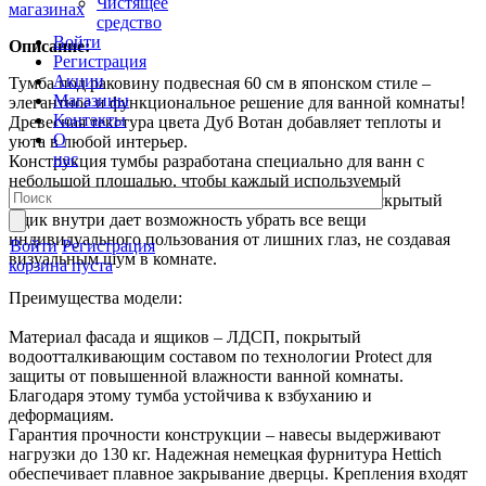
Чистящее
магазинах
средство
Войти
Описание:
Регистрация
Акции
Тумба под раковину подвесная 60 см в японском стиле –
Магазины
элегантное и функциональное решение для ванной комнаты!
Контакты
Древесная текстура цвета Дуб Вотан добавляет теплоты и
О
уюта в любой интерьер.
нас
Конструкция тумбы разработана специально для ванн с
небольшой площадью, чтобы каждый используемый
квадратный метр был максимально полезным. А скрытый
ящик внутри дает возможность убрать все вещи
индивидуального пользования от лишних глаз, не создавая
Войти
Регистрация
визуальным шум в комнате.
корзина пуста
Преимущества модели:
Материал фасада и ящиков – ЛДСП, покрытый
водоотталкивающим составом по технологии Protect для
защиты от повышенной влажности ванной комнаты.
Благодаря этому тумба устойчива к взбуханию и
деформациям.
Гарантия прочности конструкции – навесы выдерживают
нагрузки до 130 кг. Надежная немецкая фурнитура Hettich
обеспечивает плавное закрывание дверцы. Крепления входят