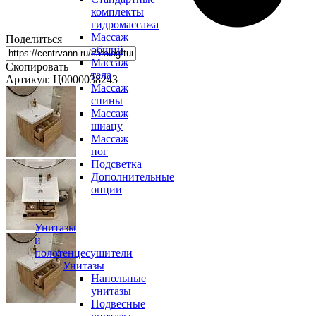
комплекты
гидромассажа
Массаж
Поделиться
общий
Массаж
Скопировать
тела
Артикул: Ц0000038243
Массаж
спины
Массаж
шиацу
Массаж
ног
Подсветка
Дополнительные
опции
Унитазы
и
полотенцесушители
Унитазы
Напольные
унитазы
Подвесные