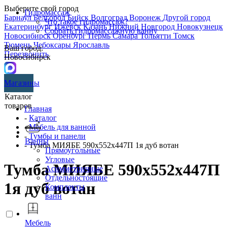
Выберите свой город
Гидромассаж
Барнаул
Белгород
Бийск
Волгоград
Воронеж
Другой город
Что такое гидромассаж?
Екатеринбург
Ижевск
Казань
Нижний Новгород
Новокузнецк
Собрать гидромассажную ванну
Новосибирск
Оренбург
Пермь
Самара
Тольятти
Томск
Тюмень
Чебоксары
Ярославль
Ваш город:
Перезвонить
Новосибирск
Магазины
Каталог
товаров
Главная
-
Каталог
-
Мебель для ванной
-
Тумбы и панели
Ванны
- Тумба МИЯБЕ 590х552х447П 1я дуб вотан
Прямоугольные
Угловые
Тумба МИЯБЕ 590х552х447П
Асимметричные
Отдельностоящие
1я дуб вотан
Комплекты
ванн
Мебель