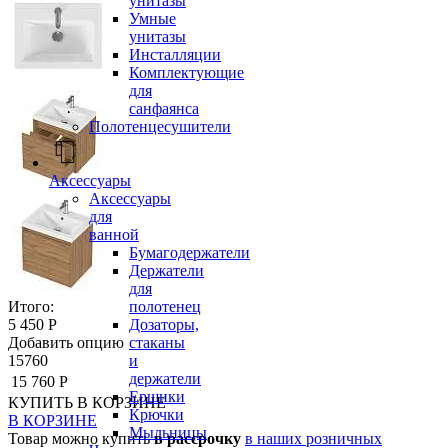
унитазы
Умные
унитазы
Инсталляции
Комплектующие
для
санфаянса
Полотенцесушители
Аксессуары
Аксессуары
для
ванной
Бумагодержатели
Держатели
для
полотенец
Итого:
Дозаторы,
5 450 Р
стаканы
Добавить опцию
и
15760
держатели
15 760 Р
Ершики
КУПИТЬ
В КОРЗИНЕ
Крючки
В КОРЗИНЕ
Мыльницы
Товар можно купить
в рассрочку
в наших розничных